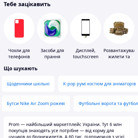
Тебе зацікавить
Чохли для
Засоби для
Дисплей,
Розвантажуваль
телефонів
прання
touchscreen
жилети та
для телефонів
плитоноски
Що шукають
без плит
Щоденники шкільні
K-pop румі костюм для аніматорів
Бутси Nike Air Zoom рожеві
Футбольні ворота та футбо
Prom — найбільший маркетплейс України. Тут 6 млн
покупців знаходять усе потрібне — від корму для
цуциків до бронежилетів. А 60 тис. підприємців з усієї