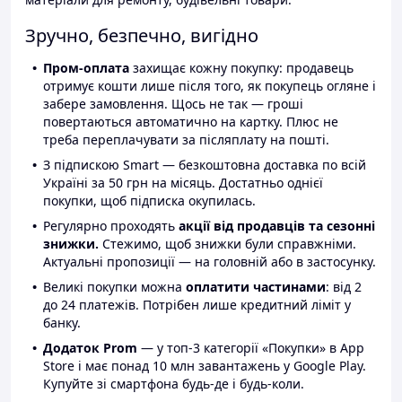
Зручно, безпечно, вигідно
Пром-оплата
захищає кожну покупку: продавець
отримує кошти лише після того, як покупець огляне і
забере замовлення. Щось не так — гроші
повертаються автоматично на картку. Плюс не
треба переплачувати за післяплату на пошті.
З підпискою Smart — безкоштовна доставка по всій
Україні за 50 грн на місяць. Достатньо однієї
покупки, щоб підписка окупилась.
Регулярно проходять
акції від продавців та сезонні
знижки.
Стежимо, щоб знижки були справжніми.
Актуальні пропозиції — на головній або в застосунку.
Великі покупки можна
оплатити частинами
: від 2
до 24 платежів. Потрібен лише кредитний ліміт у
банку.
Додаток Prom
— у топ-3 категорії «Покупки» в App
Store і має понад 10 млн завантажень у Google Play.
Купуйте зі смартфона будь-де і будь-коли.