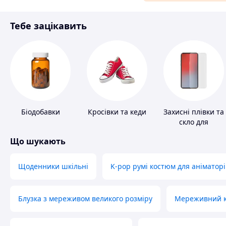
Матеріали для ремонту
Тебе зацікавить
Спорт і відпочинок
Біодобавки
Кросівки та кеди
Захисні плівки та
скло для
портативних
Що шукають
пристроїв
Щоденники шкільні
K-pop румі костюм для аніматорі
Блузка з мереживом великого розміру
Мереживний ко