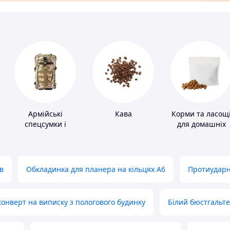
Армійські
Кава
Корми та ласощ
спецсумки і
для домашніх
рюкзаки
тварин і птахів
в
Обкладинка для планера на кільцях А6
Протиударн
нверт на виписку з пологового будинку
Білий бюстгальт