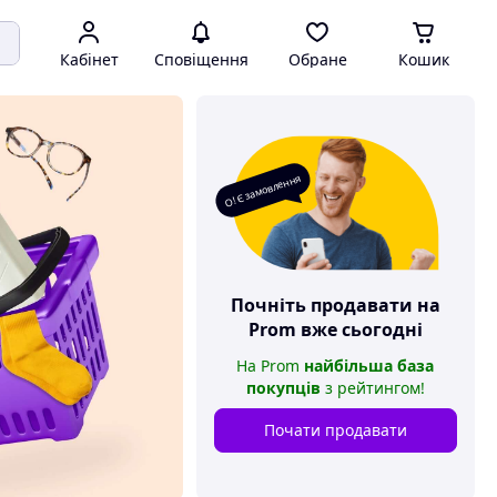
Кабінет
Сповіщення
Обране
Кошик
О! Є замовлення
Почніть продавати на
Prom
вже сьогодні
На
Prom
найбільша база
покупців
з рейтингом
!
Почати продавати