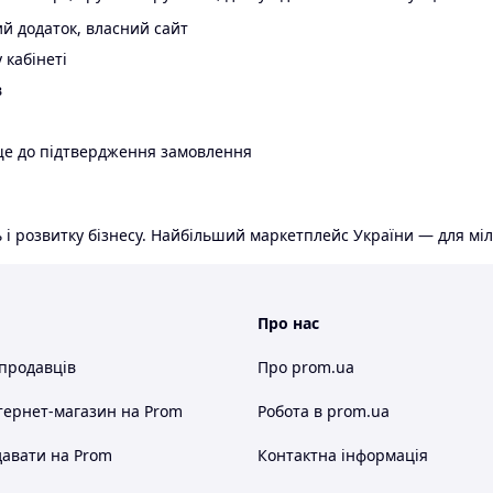
й додаток, власний сайт
 кабінеті
в
ще до підтвердження замовлення
 і розвитку бізнесу. Найбільший маркетплейс України — для міл
Про нас
 продавців
Про prom.ua
тернет-магазин
на Prom
Робота в prom.ua
авати на Prom
Контактна інформація