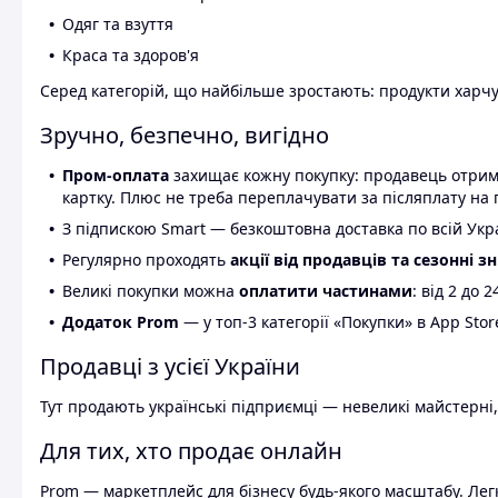
Одяг та взуття
Краса та здоров'я
Серед категорій, що найбільше зростають: продукти харчув
Зручно, безпечно, вигідно
Пром-оплата
захищає кожну покупку: продавець отриму
картку. Плюс не треба переплачувати за післяплату на 
З підпискою Smart — безкоштовна доставка по всій Украї
Регулярно проходять
акції від продавців та сезонні з
Великі покупки можна
оплатити частинами
: від 2 до 
Додаток Prom
— у топ-3 категорії «Покупки» в App Stor
Продавці з усієї України
Тут продають українські підприємці — невеликі майстерні,
Для тих, хто продає онлайн
Prom — маркетплейс для бізнесу будь-якого масштабу. Легк