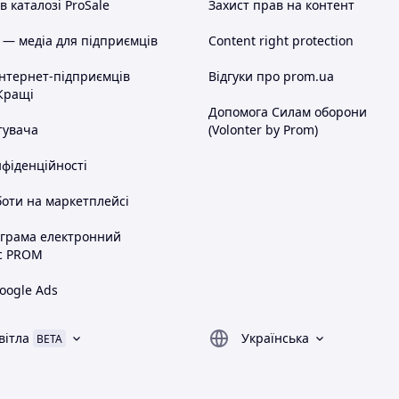
 каталозі ProSale
Захист прав на контент
 — медіа для підприємців
Content right protection
інтернет-підприємців
Відгуки про prom.ua
Кращі
Допомога Силам оборони
тувача
(Volonter by Prom)
нфіденційності
оти на маркетплейсі
ограма електронний
с PROM
oogle Ads
вітла
Українська
BETA