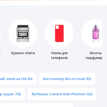
і
Кухонні плити
Чохли для
Жіноча
телефонів
парфумерія
ий чохол на Hot 60i
Бюстгальтер без кісточок 95с
ер пушап 75b
Футбольні стоноги Nike Phantom GX2