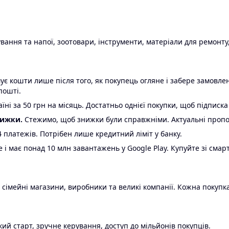
ання та напої, зоотовари, інструменти, матеріали для ремонту,
є кошти лише після того, як покупець огляне і забере замовл
пошті.
ні за 50 грн на місяць. Достатньо однієї покупки, щоб підписка
нижки.
Стежимо, щоб знижки були справжніми. Актуальні пропози
24 платежів. Потрібен лише кредитний ліміт у банку.
e і має понад 10 млн завантажень у Google Play. Купуйте зі смар
 сімейні магазини, виробники та великі компанії. Кожна покупка
ий старт, зручне керування, доступ до мільйонів покупців.