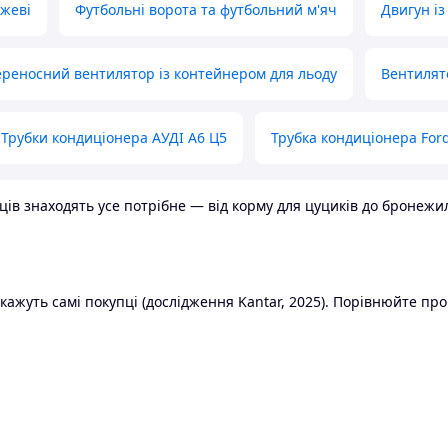
ожеві
Футбольні ворота та футбольний м'яч
Двигун із
реносний вентилятор із контейнером для льоду
Вентилят
Трубки кондиціонера АУДІ А6 Ц5
Трубка кондиціонера Ford
в знаходять усе потрібне — від корму для цуциків до бронежилет
ажуть самі покупці (дослідження Kantar, 2025). Порівнюйте пропо