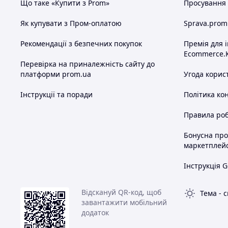
Що таке «Купити з Prom»
Просування в
Як купувати з Пром-оплатою
Sprava.prom
Рекомендації з безпечних покупок
Премія для 
Ecommerce.
Перевірка на приналежність сайту до
платформи prom.ua
Угода корис
Інструкції та поради
Політика ко
Правила роб
Бонусна пр
маркетплей
Інструкція G
Відскануй QR-код, щоб
Тема
-
с
завантажити мобільний
додаток