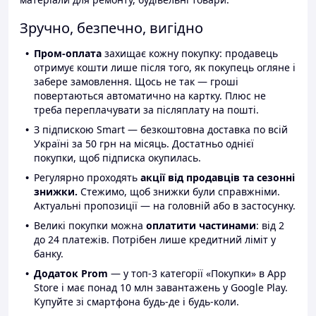
Зручно, безпечно, вигідно
Пром-оплата
захищає кожну покупку: продавець
отримує кошти лише після того, як покупець огляне і
забере замовлення. Щось не так — гроші
повертаються автоматично на картку. Плюс не
треба переплачувати за післяплату на пошті.
З підпискою Smart — безкоштовна доставка по всій
Україні за 50 грн на місяць. Достатньо однієї
покупки, щоб підписка окупилась.
Регулярно проходять
акції від продавців та сезонні
знижки.
Стежимо, щоб знижки були справжніми.
Актуальні пропозиції — на головній або в застосунку.
Великі покупки можна
оплатити частинами
: від 2
до 24 платежів. Потрібен лише кредитний ліміт у
банку.
Додаток Prom
— у топ-3 категорії «Покупки» в App
Store і має понад 10 млн завантажень у Google Play.
Купуйте зі смартфона будь-де і будь-коли.