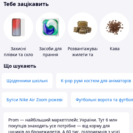
Тебе зацікавить
Захисні
Засоби для
Розвантажувальні
Кава
плівки та скло
прання
жилети та
для
плитоноски
Що шукають
портативних
без плит
пристроїв
Щоденники шкільні
K-pop румі костюм для аніматорів
Бутси Nike Air Zoom рожеві
Футбольні ворота та футбо
Prom — найбільший маркетплейс України. Тут 6 млн
покупців знаходять усе потрібне — від корму для
цуциків до бронежилетів. А 60 тис. підприємців з усієї