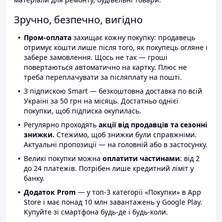
Зручно, безпечно, вигідно
Пром-оплата
захищає кожну покупку: продавець
отримує кошти лише після того, як покупець огляне і
забере замовлення. Щось не так — гроші
повертаються автоматично на картку. Плюс не
треба переплачувати за післяплату на пошті.
З підпискою Smart — безкоштовна доставка по всій
Україні за 50 грн на місяць. Достатньо однієї
покупки, щоб підписка окупилась.
Регулярно проходять
акції від продавців та сезонні
знижки.
Стежимо, щоб знижки були справжніми.
Актуальні пропозиції — на головній або в застосунку.
Великі покупки можна
оплатити частинами
: від 2
до 24 платежів. Потрібен лише кредитний ліміт у
банку.
Додаток Prom
— у топ-3 категорії «Покупки» в App
Store і має понад 10 млн завантажень у Google Play.
Купуйте зі смартфона будь-де і будь-коли.