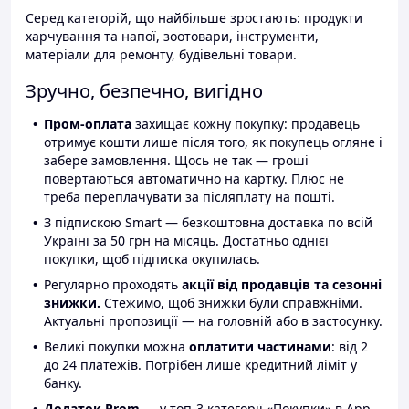
Серед категорій, що найбільше зростають: продукти
харчування та напої, зоотовари, інструменти,
матеріали для ремонту, будівельні товари.
Зручно, безпечно, вигідно
Пром-оплата
захищає кожну покупку: продавець
отримує кошти лише після того, як покупець огляне і
забере замовлення. Щось не так — гроші
повертаються автоматично на картку. Плюс не
треба переплачувати за післяплату на пошті.
З підпискою Smart — безкоштовна доставка по всій
Україні за 50 грн на місяць. Достатньо однієї
покупки, щоб підписка окупилась.
Регулярно проходять
акції від продавців та сезонні
знижки.
Стежимо, щоб знижки були справжніми.
Актуальні пропозиції — на головній або в застосунку.
Великі покупки можна
оплатити частинами
: від 2
до 24 платежів. Потрібен лише кредитний ліміт у
банку.
Додаток Prom
— у топ-3 категорії «Покупки» в App