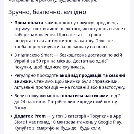
Зручно, безпечно, вигідно
Пром-оплата
захищає кожну покупку: продавець
отримує кошти лише після того, як покупець огляне і
забере замовлення. Щось не так — гроші
повертаються автоматично на картку. Плюс не
треба переплачувати за післяплату на пошті.
З підпискою Smart — безкоштовна доставка по всій
Україні за 50 грн на місяць. Достатньо однієї
покупки, щоб підписка окупилась.
Регулярно проходять
акції від продавців та сезонні
знижки.
Стежимо, щоб знижки були справжніми.
Актуальні пропозиції — на головній або в застосунку.
Великі покупки можна
оплатити частинами
: від 2
до 24 платежів. Потрібен лише кредитний ліміт у
банку.
Додаток Prom
— у топ-3 категорії «Покупки» в App
Store і має понад 10 млн завантажень у Google Play.
Купуйте зі смартфона будь-де і будь-коли.