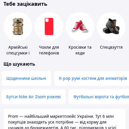
Тебе зацікавить
Армійські
Чохли для
Кросівки та
Спецвзуття
спецсумки і
телефонів
кеди
рюкзаки
Що шукають
Щоденники шкільні
K-pop румі костюм для аніматорів
Бутси Nike Air Zoom рожеві
Футбольні ворота та футбо
Prom — найбільший маркетплейс України. Тут 6 млн
покупців знаходять усе потрібне — від корму для
цуциків до бронежилетів. А 60 тис. підприємців з усієї