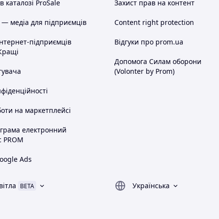
 каталозі ProSale
Захист прав на контент
 — медіа для підприємців
Content right protection
інтернет-підприємців
Відгуки про prom.ua
Кращі
Допомога Силам оборони
тувача
(Volonter by Prom)
нфіденційності
оти на маркетплейсі
ограма електронний
с PROM
oogle Ads
вітла
Українська
BETA