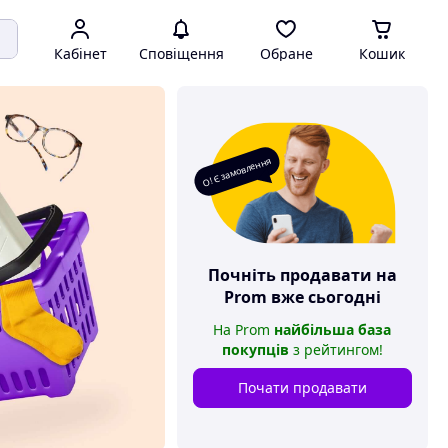
Кабінет
Сповіщення
Обране
Кошик
О! Є замовлення
Почніть продавати на
Prom
вже сьогодні
На
Prom
найбільша база
покупців
з рейтингом
!
Почати продавати