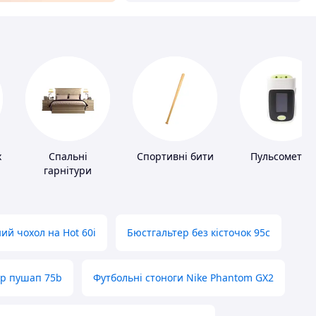
х
Спальні
Спортивні бити
Пульсометри
гарнітури
ий чохол на Hot 60i
Бюстгальтер без кісточок 95с
ер пушап 75b
Футбольні стоноги Nike Phantom GX2