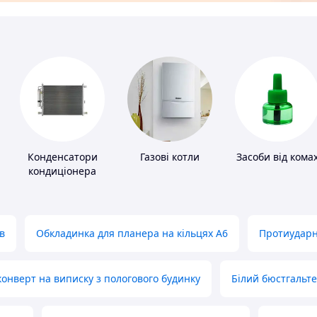
Конденсатори
Газові котли
Засоби від кома
кондиціонера
в
Обкладинка для планера на кільцях А6
Протиударн
нверт на виписку з пологового будинку
Білий бюстгальт