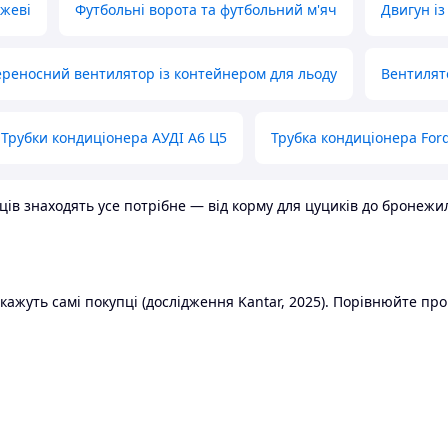
ожеві
Футбольні ворота та футбольний м'яч
Двигун із
реносний вентилятор із контейнером для льоду
Вентилят
Трубки кондиціонера АУДІ А6 Ц5
Трубка кондиціонера Ford
в знаходять усе потрібне — від корму для цуциків до бронежилет
ажуть самі покупці (дослідження Kantar, 2025). Порівнюйте пропо