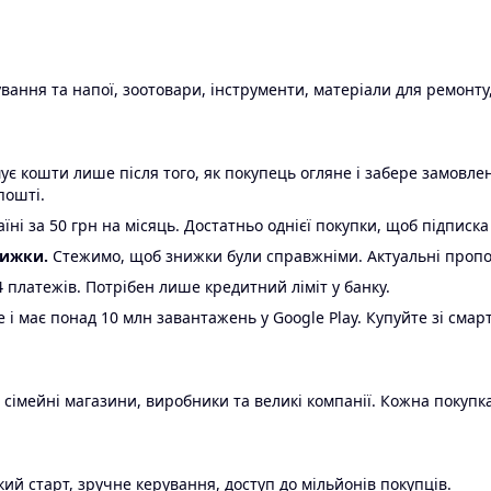
ання та напої, зоотовари, інструменти, матеріали для ремонту,
є кошти лише після того, як покупець огляне і забере замовл
пошті.
ні за 50 грн на місяць. Достатньо однієї покупки, щоб підписка
нижки.
Стежимо, щоб знижки були справжніми. Актуальні пропози
24 платежів. Потрібен лише кредитний ліміт у банку.
e і має понад 10 млн завантажень у Google Play. Купуйте зі смар
 сімейні магазини, виробники та великі компанії. Кожна покупка
ий старт, зручне керування, доступ до мільйонів покупців.