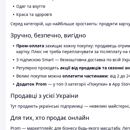
Одяг та взуття
Краса та здоров'я
Серед категорій, що найбільше зростають: продукти харчув
Зручно, безпечно, вигідно
Пром-оплата
захищає кожну покупку: продавець отриму
картку. Плюс не треба переплачувати за післяплату на 
З підпискою Smart — безкоштовна доставка по всій Украї
Регулярно проходять
акції від продавців та сезонні з
Великі покупки можна
оплатити частинами
: від 2 до 
Додаток Prom
— у топ-3 категорії «Покупки» в App Stor
Продавці з усієї України
Тут продають українські підприємці — невеликі майстерні,
Для тих, хто продає онлайн
Prom — маркетплейс для бізнесу будь-якого масштабу. Легк