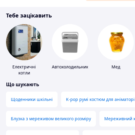
Матеріали для ремонту
Тебе зацікавить
Спорт і відпочинок
Електричні
Автохолодильники
Мед
котли
Що шукають
Щоденники шкільні
K-pop румі костюм для аніматорі
Блузка з мереживом великого розміру
Мереживний ко