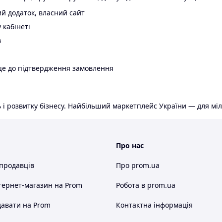
й додаток, власний сайт
 кабінеті
в
ще до підтвердження замовлення
 і розвитку бізнесу. Найбільший маркетплейс України — для міл
Про нас
 продавців
Про prom.ua
тернет-магазин
на Prom
Робота в prom.ua
авати на Prom
Контактна інформація