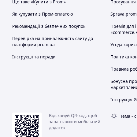
Що таке «Купити з Prom»
Просування в
Як купувати з Пром-оплатою
Sprava.prom
Рекомендації з безпечних покупок
Премія для 
Ecommerce.
Перевірка на приналежність сайту до
платформи prom.ua
Угода корис
Інструкції та поради
Політика ко
Правила роб
Бонусна пр
маркетплей
Інструкція G
Відскануй QR-код, щоб
Тема
-
с
завантажити мобільний
додаток