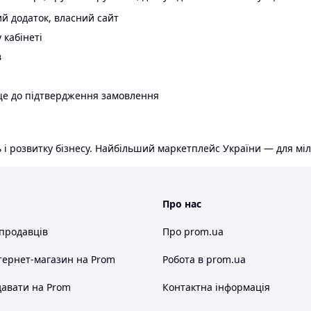
й додаток, власний сайт
 кабінеті
в
ще до підтвердження замовлення
 і розвитку бізнесу. Найбільший маркетплейс України — для міл
Про нас
 продавців
Про prom.ua
тернет-магазин
на Prom
Робота в prom.ua
авати на Prom
Контактна інформація