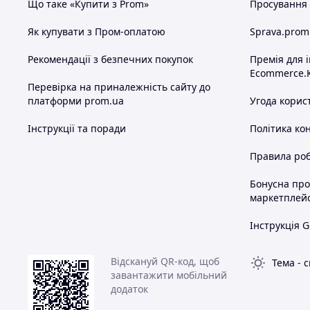
Що таке «Купити з Prom»
Просування в
Як купувати з Пром-оплатою
Sprava.prom
Рекомендації з безпечних покупок
Премія для 
Ecommerce.
Перевірка на приналежність сайту до
платформи prom.ua
Угода корис
Інструкції та поради
Політика ко
Правила роб
Бонусна пр
маркетплей
Інструкція G
Відскануй QR-код, щоб
Тема
-
с
завантажити мобільний
додаток