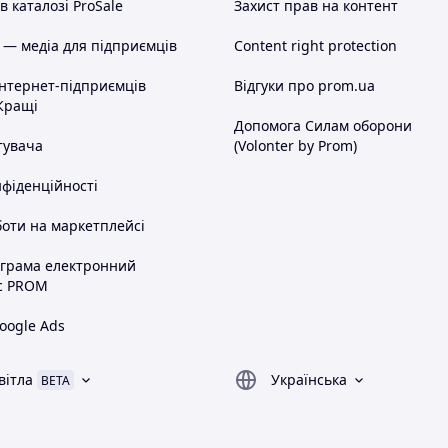
 каталозі ProSale
Захист прав на контент
 — медіа для підприємців
Content right protection
інтернет-підприємців
Відгуки про prom.ua
Кращі
Допомога Силам оборони
тувача
(Volonter by Prom)
нфіденційності
оти на маркетплейсі
ограма електронний
с PROM
oogle Ads
вітла
Українська
BETA