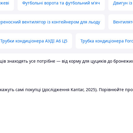
ожеві
Футбольні ворота та футбольний м'яч
Двигун із
реносний вентилятор із контейнером для льоду
Вентилят
Трубки кондиціонера АУДІ А6 Ц5
Трубка кондиціонера Ford
в знаходять усе потрібне — від корму для цуциків до бронежилет
ажуть самі покупці (дослідження Kantar, 2025). Порівнюйте пропо