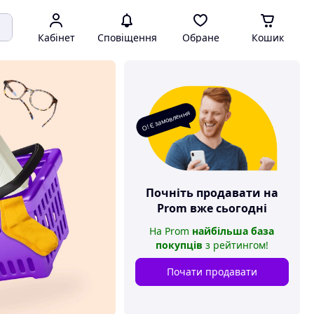
Кабінет
Сповіщення
Обране
Кошик
О! Є замовлення
Почніть продавати на
Prom
вже сьогодні
На
Prom
найбільша база
покупців
з рейтингом
!
Почати продавати