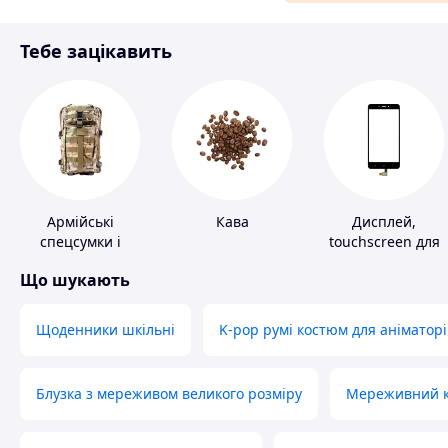
Матеріали для ремонту
Тебе зацікавить
Спорт і відпочинок
Армійські
Кава
Дисплей,
спецсумки і
touchscreen для
рюкзаки
телефонів
Що шукають
Щоденники шкільні
K-pop румі костюм для аніматорі
Блузка з мереживом великого розміру
Мереживний ко