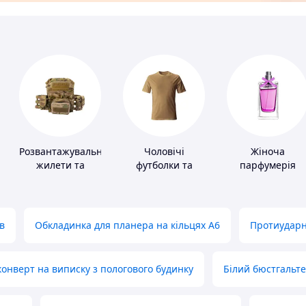
Розвантажувальні
Чоловічі
Жіноча
жилети та
футболки та
парфумерія
плитоноски без
майки
плит
в
Обкладинка для планера на кільцях А6
Протиударн
нверт на виписку з пологового будинку
Білий бюстгальт