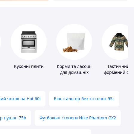
Кухонні плити
Корми та ласощі
Тактичний і
для домашніх
формений одя
тварин і птахів
ий чохол на Hot 60i
Бюстгальтер без кісточок 95с
ер пушап 75b
Футбольні стоноги Nike Phantom GX2