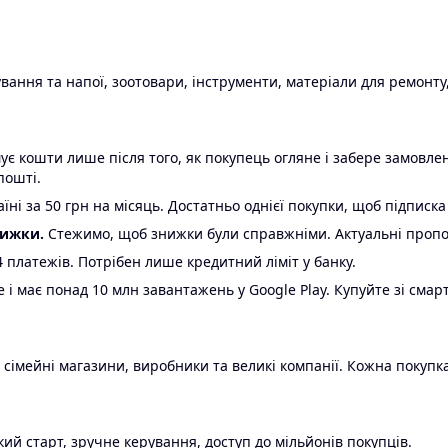
ання та напої, зоотовари, інструменти, матеріали для ремонту,
є кошти лише після того, як покупець огляне і забере замовл
пошті.
ні за 50 грн на місяць. Достатньо однієї покупки, щоб підписка
нижки.
Стежимо, щоб знижки були справжніми. Актуальні пропози
24 платежів. Потрібен лише кредитний ліміт у банку.
e і має понад 10 млн завантажень у Google Play. Купуйте зі смар
 сімейні магазини, виробники та великі компанії. Кожна покупка
ий старт, зручне керування, доступ до мільйонів покупців.