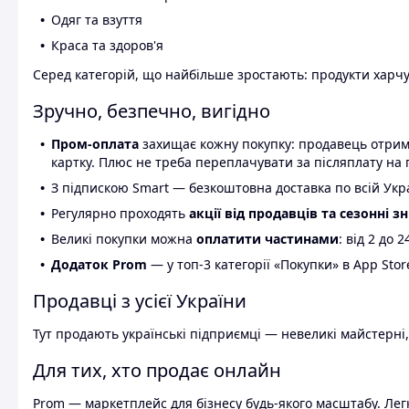
Одяг та взуття
Краса та здоров'я
Серед категорій, що найбільше зростають: продукти харчув
Зручно, безпечно, вигідно
Пром-оплата
захищає кожну покупку: продавець отриму
картку. Плюс не треба переплачувати за післяплату на 
З підпискою Smart — безкоштовна доставка по всій Украї
Регулярно проходять
акції від продавців та сезонні з
Великі покупки можна
оплатити частинами
: від 2 до 
Додаток Prom
— у топ-3 категорії «Покупки» в App Stor
Продавці з усієї України
Тут продають українські підприємці — невеликі майстерні,
Для тих, хто продає онлайн
Prom — маркетплейс для бізнесу будь-якого масштабу. Легк