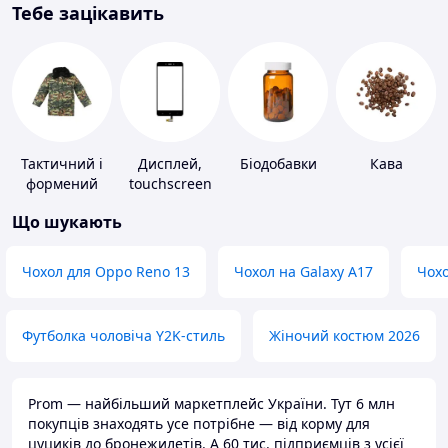
Тебе зацікавить
Тактичний і
Дисплей,
Біодобавки
Кава
формений
touchscreen
одяг
для телефонів
Що шукають
Чохол для Oppo Reno 13
Чохол на Galaxy A17
Чохо
Футболка чоловіча Y2K-стиль
Жіночий костюм 2026
Prom — найбільший маркетплейс України. Тут 6 млн
покупців знаходять усе потрібне — від корму для
цуциків до бронежилетів. А 60 тис. підприємців з усієї