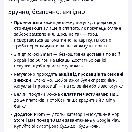
Зручно, безпечно, вигідно
Пром-оплата
захищає кожну покупку: продавець
отримує кошти лише після того, як покупець огляне і
забере замовлення. Щось не так — гроші
повертаються автоматично на картку. Плюс не
треба переплачувати за післяплату на пошті.
З підпискою Smart — безкоштовна доставка по всій
Україні за 50 грн на місяць. Достатньо однієї
покупки, щоб підписка окупилась.
Регулярно проходять
акції від продавців та сезонні
знижки.
Стежимо, щоб знижки були справжніми.
Актуальні пропозиції — на головній або в застосунку.
Великі покупки можна
оплатити частинами
: від 2
до 24 платежів. Потрібен лише кредитний ліміт у
банку.
Додаток Prom
— у топ-3 категорії «Покупки» в App
Store і має понад 10 млн завантажень у Google Play.
Купуйте зі смартфона будь-де і будь-коли.