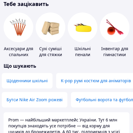
Тебе зацікавить
Аксесуари для
Сухі суміші
Шкільні
Інвентар для
спальних
для стяжки
пенали
гімнастики
мішків,
підлоги
Що шукають
карематів та
наметів
Щоденники шкільні
K-pop румі костюм для аніматорів
Бутси Nike Air Zoom рожеві
Футбольні ворота та футбо
Prom — найбільший маркетплейс України. Тут 6 млн
покупців знаходять усе потрібне — від корму для
цуциків до бронежилетів. А 60 тис. підприємців з усієї