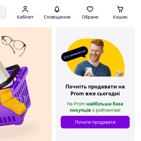
Кабінет
Сповіщення
Обране
Кошик
О! Є замовлення
Почніть продавати на
Prom
вже сьогодні
На
Prom
найбільша база
покупців
з рейтингом
!
Почати продавати