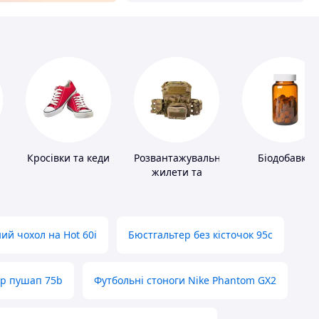
Кросівки та кеди
Розвантажувальні
Біодобавки
жилети та
плитоноски без
плит
ий чохол на Hot 60i
Бюстгальтер без кісточок 95с
ер пушап 75b
Футбольні стоноги Nike Phantom GX2