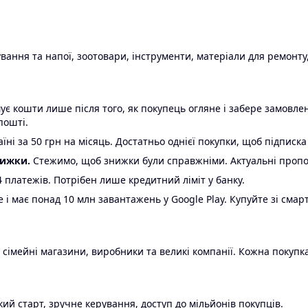
ання та напої, зоотовари, інструменти, матеріали для ремонту,
є кошти лише після того, як покупець огляне і забере замовл
пошті.
ні за 50 грн на місяць. Достатньо однієї покупки, щоб підписка
нижки.
Стежимо, щоб знижки були справжніми. Актуальні пропози
24 платежів. Потрібен лише кредитний ліміт у банку.
e і має понад 10 млн завантажень у Google Play. Купуйте зі смар
 сімейні магазини, виробники та великі компанії. Кожна покупка
ий старт, зручне керування, доступ до мільйонів покупців.