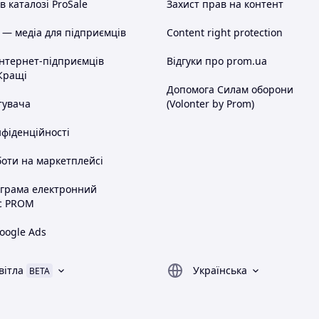
 каталозі ProSale
Захист прав на контент
 — медіа для підприємців
Content right protection
інтернет-підприємців
Відгуки про prom.ua
Кращі
Допомога Силам оборони
тувача
(Volonter by Prom)
нфіденційності
оти на маркетплейсі
ограма електронний
с PROM
oogle Ads
вітла
Українська
BETA