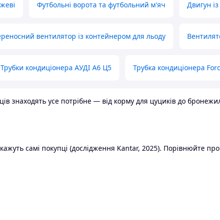
ожеві
Футбольні ворота та футбольний м'яч
Двигун із
реносний вентилятор із контейнером для льоду
Вентилят
Трубки кондиціонера АУДІ А6 Ц5
Трубка кондиціонера Ford
в знаходять усе потрібне — від корму для цуциків до бронежилет
ажуть самі покупці (дослідження Kantar, 2025). Порівнюйте пропо