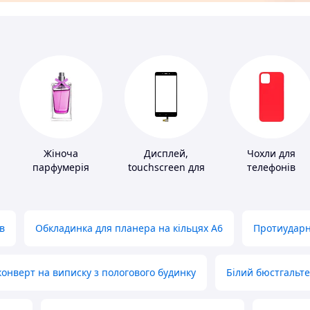
Жіноча
Дисплей,
Чохли для
парфумерія
touchscreen для
телефонів
телефонів
в
Обкладинка для планера на кільцях А6
Протиударн
нверт на виписку з пологового будинку
Білий бюстгальт