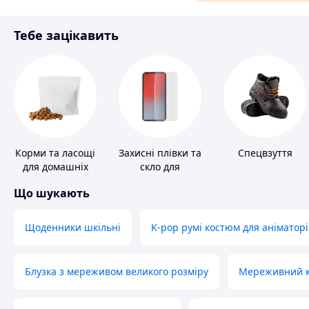
Матеріали для ремонту
Тебе зацікавить
Спорт і відпочинок
Корми та ласощі
Захисні плівки та
Спецвзуття
для домашніх
скло для
тварин і птахів
портативних
Що шукають
пристроїв
Щоденники шкільні
K-pop румі костюм для аніматорі
Блузка з мереживом великого розміру
Мереживний ко