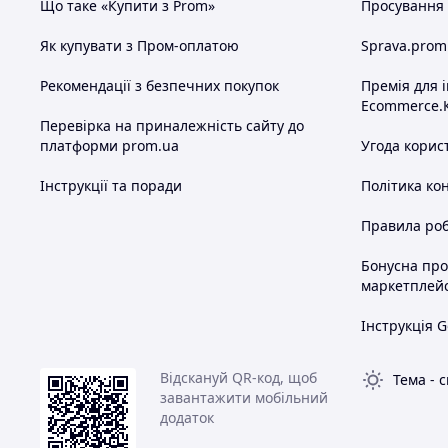
Що таке «Купити з Prom»
Просування в
Як купувати з Пром-оплатою
Sprava.prom
Рекомендації з безпечних покупок
Премія для 
Ecommerce.
Перевірка на приналежність сайту до
платформи prom.ua
Угода корис
Інструкції та поради
Політика ко
Правила роб
Бонусна пр
маркетплей
Інструкція G
Відскануй QR-код, щоб
Тема
-
с
завантажити мобільний
додаток