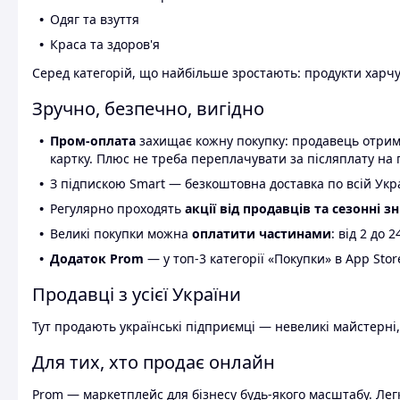
Одяг та взуття
Краса та здоров'я
Серед категорій, що найбільше зростають: продукти харчув
Зручно, безпечно, вигідно
Пром-оплата
захищає кожну покупку: продавець отриму
картку. Плюс не треба переплачувати за післяплату на 
З підпискою Smart — безкоштовна доставка по всій Украї
Регулярно проходять
акції від продавців та сезонні з
Великі покупки можна
оплатити частинами
: від 2 до 
Додаток Prom
— у топ-3 категорії «Покупки» в App Stor
Продавці з усієї України
Тут продають українські підприємці — невеликі майстерні,
Для тих, хто продає онлайн
Prom — маркетплейс для бізнесу будь-якого масштабу. Легк