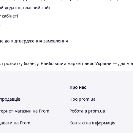
й додаток, власний сайт
 кабінеті
в
ще до підтвердження замовлення
 і розвитку бізнесу. Найбільший маркетплейс України — для міл
Про нас
 продавців
Про prom.ua
тернет-магазин
на Prom
Робота в prom.ua
авати на Prom
Контактна інформація