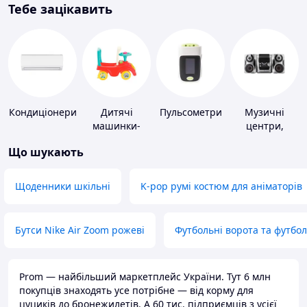
Тебе зацікавить
Кондиціонери
Дитячі
Пульсометри
Музичні
машинки-
центри,
каталки
магнітоли
Що шукають
Щоденники шкільні
K-pop румі костюм для аніматорів
Бутси Nike Air Zoom рожеві
Футбольні ворота та футбо
Prom — найбільший маркетплейс України. Тут 6 млн
покупців знаходять усе потрібне — від корму для
цуциків до бронежилетів. А 60 тис. підприємців з усієї