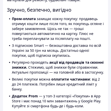
Зручно, безпечно, вигідно
Пром-оплата
захищає кожну покупку: продавець
отримує кошти лише після того, як покупець огляне і
забере замовлення. Щось не так — гроші
повертаються автоматично на картку. Плюс не
треба переплачувати за післяплату на пошті.
З підпискою Smart — безкоштовна доставка по всій
Україні за 50 грн на місяць. Достатньо однієї
покупки, щоб підписка окупилась.
Регулярно проходять
акції від продавців та сезонні
знижки.
Стежимо, щоб знижки були справжніми.
Актуальні пропозиції — на головній або в застосунку.
Великі покупки можна
оплатити частинами
: від 2
до 24 платежів. Потрібен лише кредитний ліміт у
банку.
Додаток Prom
— у топ-3 категорії «Покупки» в App
Store і має понад 10 млн завантажень у Google Play.
Купуйте зі смартфона будь-де і будь-коли.