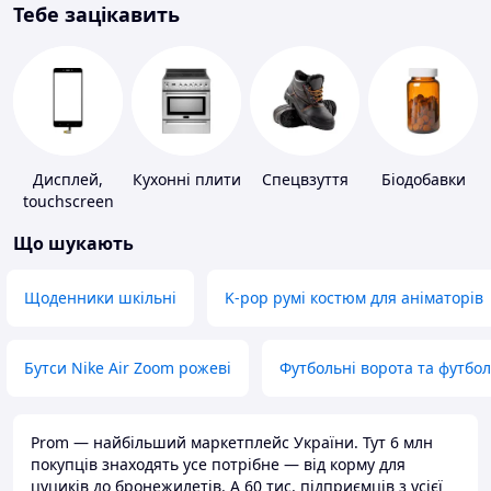
Тебе зацікавить
Дисплей,
Кухонні плити
Спецвзуття
Біодобавки
touchscreen
для телефонів
Що шукають
Щоденники шкільні
K-pop румі костюм для аніматорів
Бутси Nike Air Zoom рожеві
Футбольні ворота та футбо
Prom — найбільший маркетплейс України. Тут 6 млн
покупців знаходять усе потрібне — від корму для
цуциків до бронежилетів. А 60 тис. підприємців з усієї