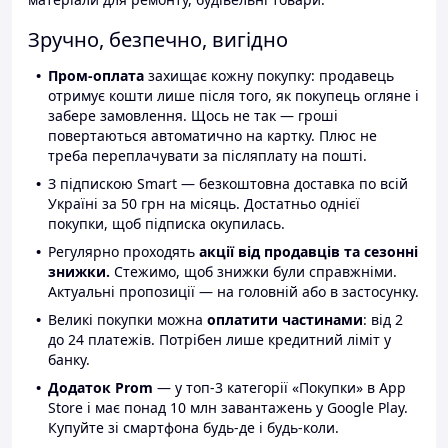
Зручно, безпечно, вигідно
Пром-оплата
захищає кожну покупку: продавець
отримує кошти лише після того, як покупець огляне і
забере замовлення. Щось не так — гроші
повертаються автоматично на картку. Плюс не
треба переплачувати за післяплату на пошті.
З підпискою Smart — безкоштовна доставка по всій
Україні за 50 грн на місяць. Достатньо однієї
покупки, щоб підписка окупилась.
Регулярно проходять
акції від продавців та сезонні
знижки.
Стежимо, щоб знижки були справжніми.
Актуальні пропозиції — на головній або в застосунку.
Великі покупки можна
оплатити частинами
: від 2
до 24 платежів. Потрібен лише кредитний ліміт у
банку.
Додаток Prom
— у топ-3 категорії «Покупки» в App
Store і має понад 10 млн завантажень у Google Play.
Купуйте зі смартфона будь-де і будь-коли.