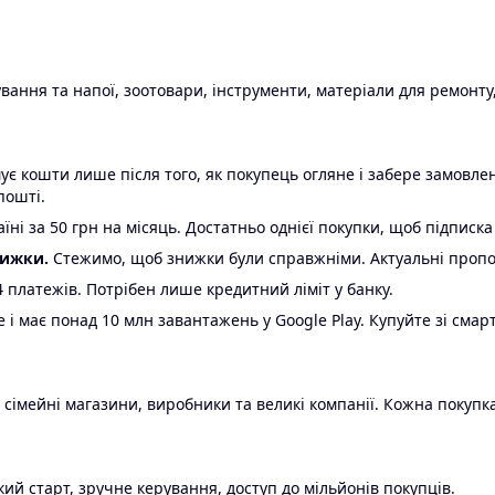
ання та напої, зоотовари, інструменти, матеріали для ремонту,
є кошти лише після того, як покупець огляне і забере замовл
пошті.
ні за 50 грн на місяць. Достатньо однієї покупки, щоб підписка
нижки.
Стежимо, щоб знижки були справжніми. Актуальні пропози
24 платежів. Потрібен лише кредитний ліміт у банку.
e і має понад 10 млн завантажень у Google Play. Купуйте зі смар
 сімейні магазини, виробники та великі компанії. Кожна покупка
ий старт, зручне керування, доступ до мільйонів покупців.