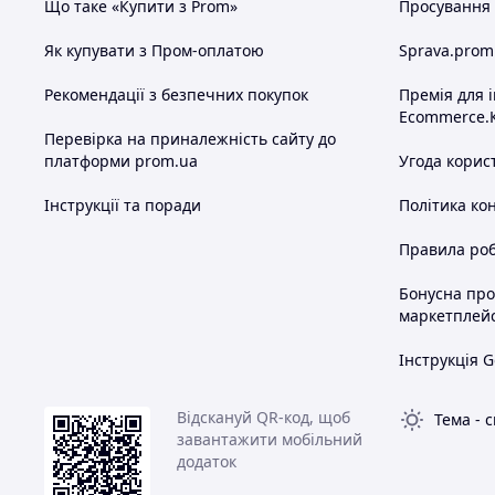
Що таке «Купити з Prom»
Просування в
Як купувати з Пром-оплатою
Sprava.prom
Рекомендації з безпечних покупок
Премія для 
Ecommerce.
Перевірка на приналежність сайту до
платформи prom.ua
Угода корис
Інструкції та поради
Політика ко
Правила роб
Бонусна пр
маркетплей
Інструкція G
Відскануй QR-код, щоб
Тема
-
с
завантажити мобільний
додаток