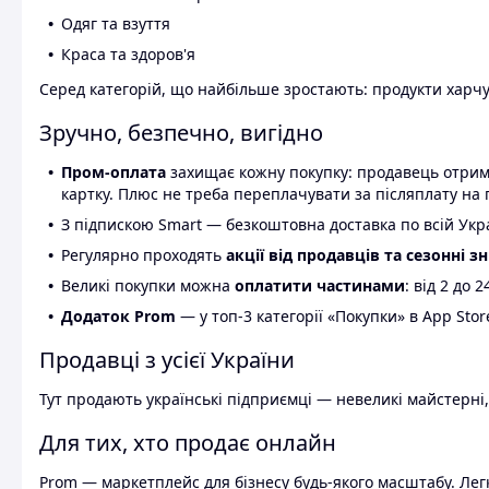
Одяг та взуття
Краса та здоров'я
Серед категорій, що найбільше зростають: продукти харчув
Зручно, безпечно, вигідно
Пром-оплата
захищає кожну покупку: продавець отриму
картку. Плюс не треба переплачувати за післяплату на 
З підпискою Smart — безкоштовна доставка по всій Украї
Регулярно проходять
акції від продавців та сезонні з
Великі покупки можна
оплатити частинами
: від 2 до 
Додаток Prom
— у топ-3 категорії «Покупки» в App Stor
Продавці з усієї України
Тут продають українські підприємці — невеликі майстерні,
Для тих, хто продає онлайн
Prom — маркетплейс для бізнесу будь-якого масштабу. Легк