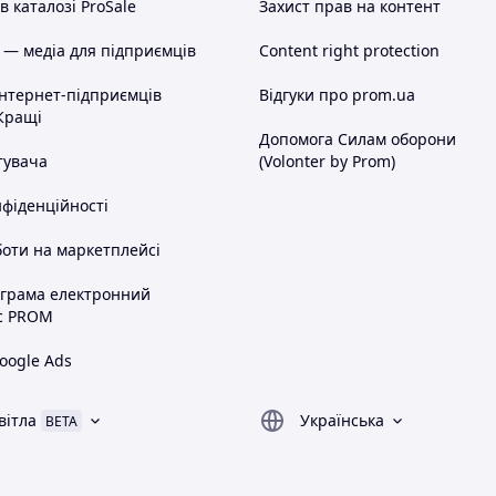
 каталозі ProSale
Захист прав на контент
 — медіа для підприємців
Content right protection
інтернет-підприємців
Відгуки про prom.ua
Кращі
Допомога Силам оборони
тувача
(Volonter by Prom)
нфіденційності
оти на маркетплейсі
ограма електронний
с PROM
oogle Ads
вітла
Українська
BETA