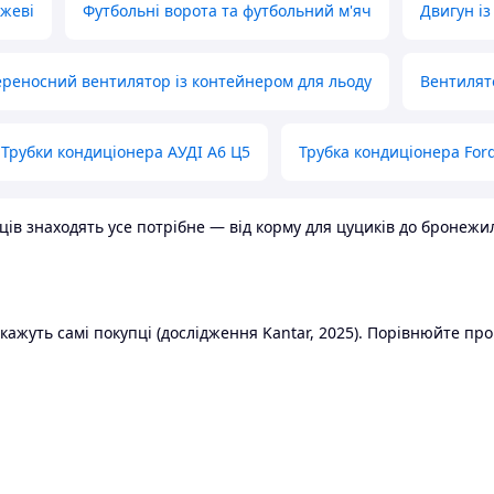
ожеві
Футбольні ворота та футбольний м'яч
Двигун із
реносний вентилятор із контейнером для льоду
Вентилят
Трубки кондиціонера АУДІ А6 Ц5
Трубка кондиціонера Ford
в знаходять усе потрібне — від корму для цуциків до бронежилет
ажуть самі покупці (дослідження Kantar, 2025). Порівнюйте пропо