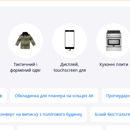
Тактичний і
Дисплей,
Кухонні плити
формений одяг
touchscreen для
телефонів
в
Обкладинка для планера на кільцях А6
Протиударн
нверт на виписку з пологового будинку
Білий бюстгальт