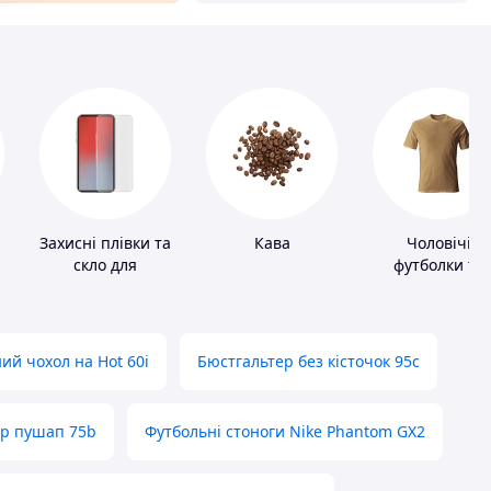
Захисні плівки та
Кава
Чоловічі
скло для
футболки та
портативних
майки
пристроїв
ий чохол на Hot 60i
Бюстгальтер без кісточок 95с
ер пушап 75b
Футбольні стоноги Nike Phantom GX2