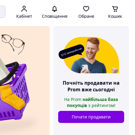
Кабінет
Сповіщення
Обране
Кошик
О! Є замовлення
Почніть продавати на
Prom
вже сьогодні
На
Prom
найбільша база
покупців
з рейтингом
!
Почати продавати