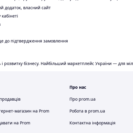
й додаток, власний сайт
 кабінеті
в
ще до підтвердження замовлення
 і розвитку бізнесу. Найбільший маркетплейс України — для міл
Про нас
 продавців
Про prom.ua
тернет-магазин
на Prom
Робота в prom.ua
авати на Prom
Контактна інформація