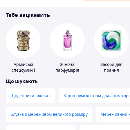
Матеріали для ремонту
Тебе зацікавить
Спорт і відпочинок
Армійські
Жіноча
Засоби для
спецсумки і
парфумерія
прання
рюкзаки
Що шукають
Щоденники шкільні
K-pop румі костюм для аніматорі
Блузка з мереживом великого розміру
Мереживний ко