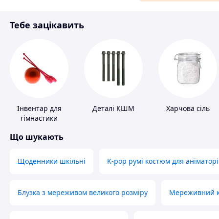
Матеріали для ремонту
Тебе зацікавить
Спорт і відпочинок
Інвентар для
Деталі КШМ
Харчова сіль
гімнастики
Що шукають
Щоденники шкільні
K-pop румі костюм для аніматорі
Блузка з мереживом великого розміру
Мереживний ко