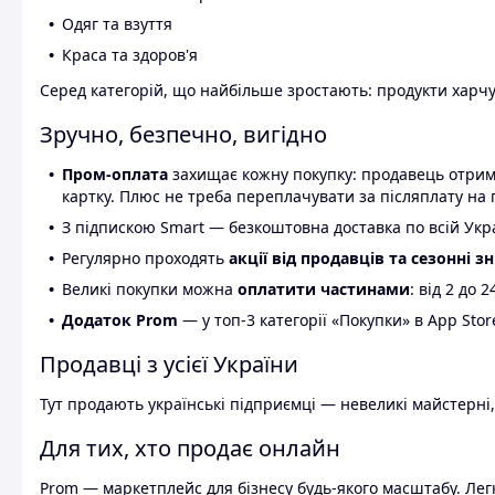
Одяг та взуття
Краса та здоров'я
Серед категорій, що найбільше зростають: продукти харчув
Зручно, безпечно, вигідно
Пром-оплата
захищає кожну покупку: продавець отриму
картку. Плюс не треба переплачувати за післяплату на 
З підпискою Smart — безкоштовна доставка по всій Украї
Регулярно проходять
акції від продавців та сезонні з
Великі покупки можна
оплатити частинами
: від 2 до 
Додаток Prom
— у топ-3 категорії «Покупки» в App Stor
Продавці з усієї України
Тут продають українські підприємці — невеликі майстерні,
Для тих, хто продає онлайн
Prom — маркетплейс для бізнесу будь-якого масштабу. Легк