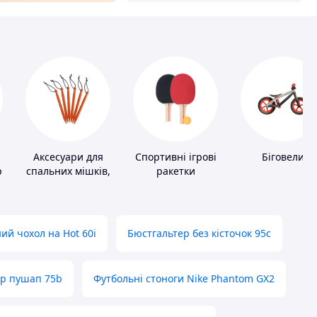
Аксесуари для
Спортивні ігрові
Біговели
ів
спальних мішків,
ракетки
карематів та
наметів
ий чохол на Hot 60i
Бюстгальтер без кісточок 95с
ер пушап 75b
Футбольні стоноги Nike Phantom GX2