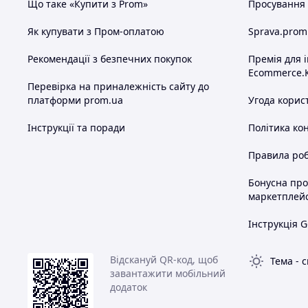
Що таке «Купити з Prom»
Просування в
Як купувати з Пром-оплатою
Sprava.prom
Рекомендації з безпечних покупок
Премія для 
Ecommerce.
Перевірка на приналежність сайту до
платформи prom.ua
Угода корис
Інструкції та поради
Політика ко
Правила роб
Бонусна пр
маркетплей
Інструкція G
Відскануй QR-код, щоб
Тема
-
с
завантажити мобільний
додаток