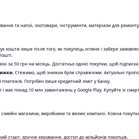
ання та напої, зоотовари, інструменти, матеріали для ремонту,
є кошти лише після того, як покупець огляне і забере замовл
пошті.
ні за 50 грн на місяць. Достатньо однієї покупки, щоб підписка
нижки.
Стежимо, щоб знижки були справжніми. Актуальні пропози
24 платежів. Потрібен лише кредитний ліміт у банку.
e і має понад 10 млн завантажень у Google Play. Купуйте зі смар
 сімейні магазини, виробники та великі компанії. Кожна покупка
ий старт, зручне керування, доступ до мільйонів покупців.