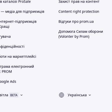
 каталозі ProSale
Захист прав на контент
 — медіа для підприємців
Content right protection
інтернет-підприємців
Відгуки про prom.ua
Кращі
Допомога Силам оборони
тувача
(Volonter by Prom)
нфіденційності
оти на маркетплейсі
ограма електронний
с PROM
oogle Ads
вітла
Українська
BETA