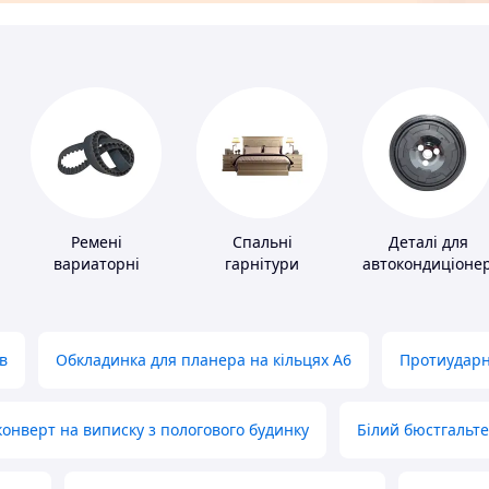
Ремені
Спальні
Деталі для
вариаторні
гарнітури
автокондиціонер
в
Обкладинка для планера на кільцях А6
Протиударн
нверт на виписку з пологового будинку
Білий бюстгальт