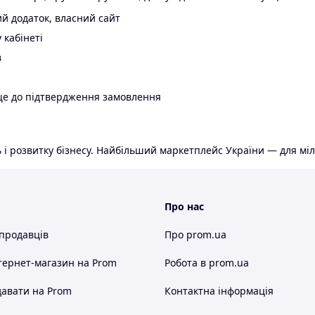
й додаток, власний сайт
 кабінеті
в
ще до підтвердження замовлення
 і розвитку бізнесу. Найбільший маркетплейс України — для міл
Про нас
 продавців
Про prom.ua
тернет-магазин
на Prom
Робота в prom.ua
авати на Prom
Контактна інформація