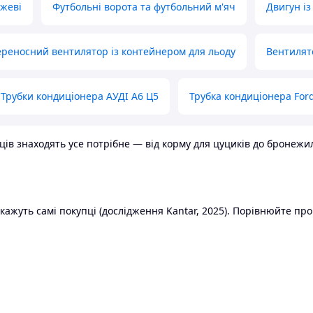
ожеві
Футбольні ворота та футбольний м'яч
Двигун із
реносний вентилятор із контейнером для льоду
Вентилят
Трубки кондиціонера АУДІ А6 Ц5
Трубка кондиціонера Ford
в знаходять усе потрібне — від корму для цуциків до бронежилет
ажуть самі покупці (дослідження Kantar, 2025). Порівнюйте пропо