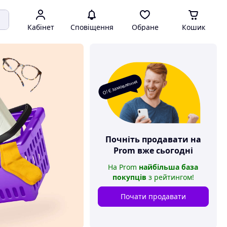
Кабінет
Сповіщення
Обране
Кошик
О! Є замовлення
Почніть продавати на
Prom
вже сьогодні
На
Prom
найбільша база
покупців
з рейтингом
!
Почати продавати