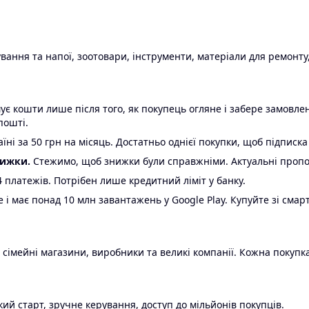
ання та напої, зоотовари, інструменти, матеріали для ремонту,
є кошти лише після того, як покупець огляне і забере замовл
пошті.
ні за 50 грн на місяць. Достатньо однієї покупки, щоб підписка
нижки.
Стежимо, щоб знижки були справжніми. Актуальні пропози
24 платежів. Потрібен лише кредитний ліміт у банку.
e і має понад 10 млн завантажень у Google Play. Купуйте зі смар
 сімейні магазини, виробники та великі компанії. Кожна покупка
ий старт, зручне керування, доступ до мільйонів покупців.