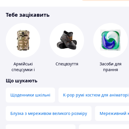
Матеріали для ремонту
Тебе зацікавить
Спорт і відпочинок
Армійські
Спецвзуття
Засоби для
спецсумки і
прання
рюкзаки
Що шукають
Щоденники шкільні
K-pop румі костюм для аніматорі
Блузка з мереживом великого розміру
Мереживний ко