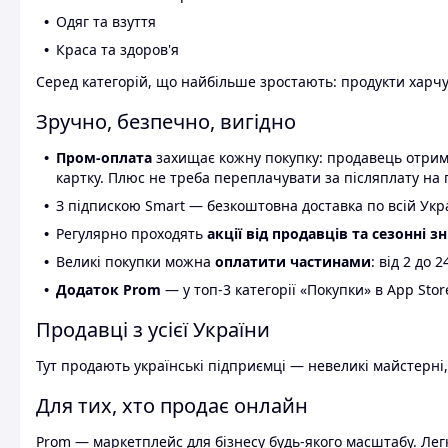
Одяг та взуття
Краса та здоров'я
Серед категорій, що найбільше зростають: продукти харчув
Зручно, безпечно, вигідно
Пром-оплата
захищає кожну покупку: продавець отриму
картку. Плюс не треба переплачувати за післяплату на 
З підпискою Smart — безкоштовна доставка по всій Украї
Регулярно проходять
акції від продавців та сезонні з
Великі покупки можна
оплатити частинами
: від 2 до 
Додаток Prom
— у топ-3 категорії «Покупки» в App Stor
Продавці з усієї України
Тут продають українські підприємці — невеликі майстерні,
Для тих, хто продає онлайн
Prom — маркетплейс для бізнесу будь-якого масштабу. Легк