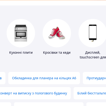
Кухонні плити
Кросівки та кеди
Дисплей,
touchscreen для
телефонів
в
Обкладинка для планера на кільцях А6
Протиударн
нверт на виписку з пологового будинку
Білий бюстгальт