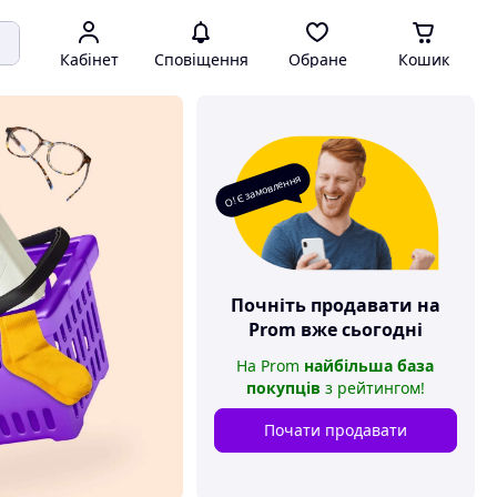
Кабінет
Сповіщення
Обране
Кошик
О! Є замовлення
Почніть продавати на
Prom
вже сьогодні
На
Prom
найбільша база
покупців
з рейтингом
!
Почати продавати