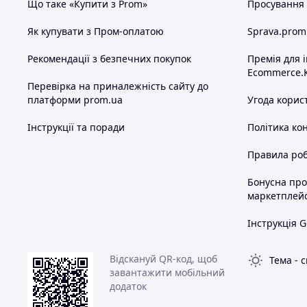
Що таке «Купити з Prom»
Просування в
Як купувати з Пром-оплатою
Sprava.prom
Рекомендації з безпечних покупок
Премія для 
Ecommerce.
Перевірка на приналежність сайту до
платформи prom.ua
Угода корис
Інструкції та поради
Політика ко
Правила роб
Бонусна пр
маркетплей
Інструкція G
Відскануй QR-код, щоб
Тема
-
с
завантажити мобільний
додаток