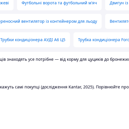
ожеві
Футбольні ворота та футбольний м'яч
Двигун із
реносний вентилятор із контейнером для льоду
Вентилят
Трубки кондиціонера АУДІ А6 Ц5
Трубка кондиціонера Ford
в знаходять усе потрібне — від корму для цуциків до бронежилет
ажуть самі покупці (дослідження Kantar, 2025). Порівнюйте пропо