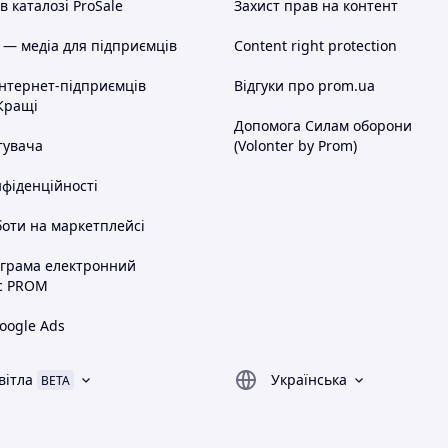
 каталозі ProSale
Захист прав на контент
 — медіа для підприємців
Content right protection
інтернет-підприємців
Відгуки про prom.ua
Кращі
Допомога Силам оборони
тувача
(Volonter by Prom)
нфіденційності
оти на маркетплейсі
ограма електронний
с PROM
oogle Ads
вітла
Українська
BETA