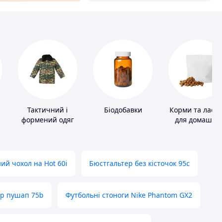
Тактичний і
Біодобавки
Корми та ласо
формений одяг
для домашніх
тварин і птахі
ий чохол на Hot 60i
Бюстгальтер без кісточок 95с
ер пушап 75b
Футбольні стоноги Nike Phantom GX2