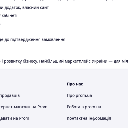
й додаток, власний сайт
 кабінеті
в
ще до підтвердження замовлення
 і розвитку бізнесу. Найбільший маркетплейс України — для міл
Про нас
 продавців
Про prom.ua
тернет-магазин
на Prom
Робота в prom.ua
авати на Prom
Контактна інформація