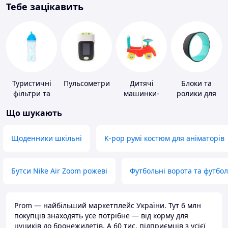
Тебе зацікавить
Туристичні
Пульсометри
Дитячі
Блоки та
фільтри та
машинки-
ролики для
пігулки для
каталки
йоги
Що шукають
питної води
Щоденники шкільні
K-pop румі костюм для аніматорів
Бутси Nike Air Zoom рожеві
Футбольні ворота та футбо
Prom — найбільший маркетплейс України. Тут 6 млн
покупців знаходять усе потрібне — від корму для
цуциків до бронежилетів. А 60 тис. підприємців з усієї