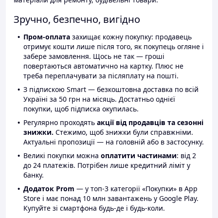
Зручно, безпечно, вигідно
Пром-оплата
захищає кожну покупку: продавець
отримує кошти лише після того, як покупець огляне і
забере замовлення. Щось не так — гроші
повертаються автоматично на картку. Плюс не
треба переплачувати за післяплату на пошті.
З підпискою Smart — безкоштовна доставка по всій
Україні за 50 грн на місяць. Достатньо однієї
покупки, щоб підписка окупилась.
Регулярно проходять
акції від продавців та сезонні
знижки.
Стежимо, щоб знижки були справжніми.
Актуальні пропозиції — на головній або в застосунку.
Великі покупки можна
оплатити частинами
: від 2
до 24 платежів. Потрібен лише кредитний ліміт у
банку.
Додаток Prom
— у топ-3 категорії «Покупки» в App
Store і має понад 10 млн завантажень у Google Play.
Купуйте зі смартфона будь-де і будь-коли.