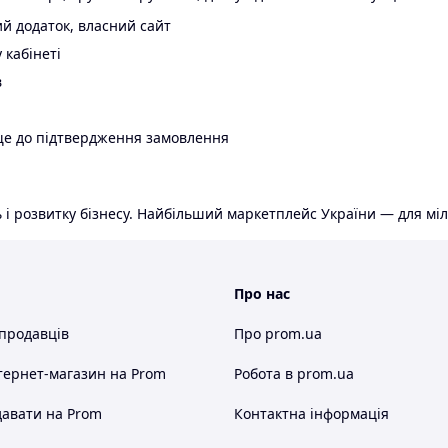
й додаток, власний сайт
 кабінеті
в
ще до підтвердження замовлення
 і розвитку бізнесу. Найбільший маркетплейс України — для міл
Про нас
 продавців
Про prom.ua
тернет-магазин
на Prom
Робота в prom.ua
авати на Prom
Контактна інформація