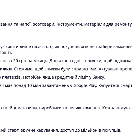
ання та напої, зоотовари, інструменти, матеріали для ремонту,
є кошти лише після того, як покупець огляне і забере замовл
пошті.
ні за 50 грн на місяць. Достатньо однієї покупки, щоб підписка
нижки.
Стежимо, щоб знижки були справжніми. Актуальні пропози
24 платежів. Потрібен лише кредитний ліміт у банку.
e і має понад 10 млн завантажень у Google Play. Купуйте зі смар
 сімейні магазини, виробники та великі компанії. Кожна покупка
ий старт, зручне керування, доступ до мільйонів покупців.