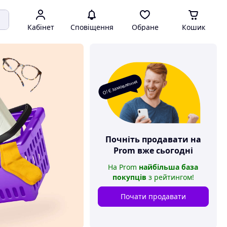
Кабінет
Сповіщення
Обране
Кошик
О! Є замовлення
Почніть продавати на
Prom
вже сьогодні
На
Prom
найбільша база
покупців
з рейтингом
!
Почати продавати