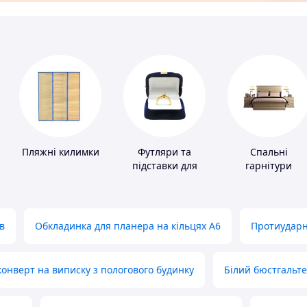
Пляжні килимки
Футляри та
Спальні
підставки для
гарнітури
коштовностей
в
Обкладинка для планера на кільцях А6
Протиударн
нверт на виписку з пологового будинку
Білий бюстгальт