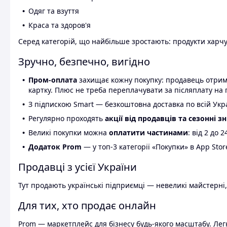
Одяг та взуття
Краса та здоров'я
Серед категорій, що найбільше зростають: продукти харчув
Зручно, безпечно, вигідно
Пром-оплата
захищає кожну покупку: продавець отриму
картку. Плюс не треба переплачувати за післяплату на 
З підпискою Smart — безкоштовна доставка по всій Украї
Регулярно проходять
акції від продавців та сезонні з
Великі покупки можна
оплатити частинами
: від 2 до 
Додаток Prom
— у топ-3 категорії «Покупки» в App Stor
Продавці з усієї України
Тут продають українські підприємці — невеликі майстерні,
Для тих, хто продає онлайн
Prom — маркетплейс для бізнесу будь-якого масштабу. Легк