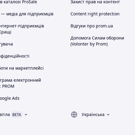
 каталозі ProSale
Захист прав на контент
 — медіа для підприємців
Content right protection
інтернет-підприємців
Відгуки про prom.ua
Кращі
Допомога Силам оборони
тувача
(Volonter by Prom)
нфіденційності
оти на маркетплейсі
ограма електронний
с PROM
oogle Ads
вітла
Українська
BETA