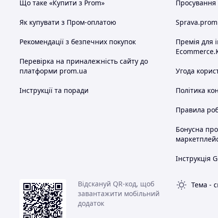
Що таке «Купити з Prom»
Просування в
Як купувати з Пром-оплатою
Sprava.prom
Рекомендації з безпечних покупок
Премія для 
Ecommerce.
Перевірка на приналежність сайту до
платформи prom.ua
Угода корис
Інструкції та поради
Політика ко
Правила роб
Бонусна пр
маркетплей
Інструкція G
Відскануй QR-код, щоб
Тема
-
с
завантажити мобільний
додаток