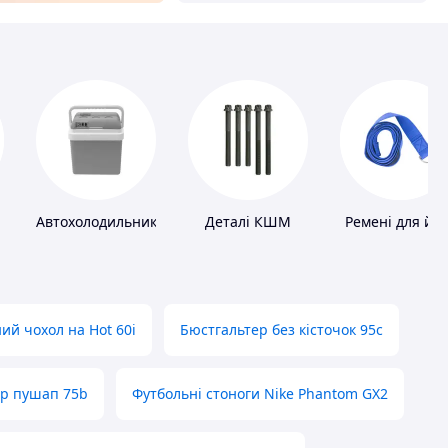
Автохолодильники
Деталі КШМ
Ремені для йо
ий чохол на Hot 60i
Бюстгальтер без кісточок 95с
ер пушап 75b
Футбольні стоноги Nike Phantom GX2