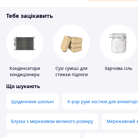
Матеріали для ремонту
Тебе зацікавить
Спорт і відпочинок
Конденсатори
Сухі суміші для
Харчова сіль
кондиціонера
стяжки підлоги
Що шукають
Щоденники шкільні
K-pop румі костюм для аніматорі
Блузка з мереживом великого розміру
Мереживний ко