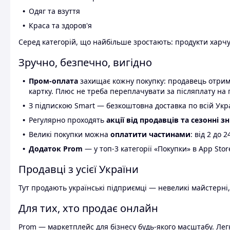
Одяг та взуття
Краса та здоров'я
Серед категорій, що найбільше зростають: продукти харчув
Зручно, безпечно, вигідно
Пром-оплата
захищає кожну покупку: продавець отриму
картку. Плюс не треба переплачувати за післяплату на 
З підпискою Smart — безкоштовна доставка по всій Украї
Регулярно проходять
акції від продавців та сезонні з
Великі покупки можна
оплатити частинами
: від 2 до 
Додаток Prom
— у топ-3 категорії «Покупки» в App Stor
Продавці з усієї України
Тут продають українські підприємці — невеликі майстерні,
Для тих, хто продає онлайн
Prom — маркетплейс для бізнесу будь-якого масштабу. Легк