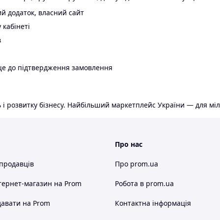
й додаток, власний сайт
 кабінеті
в
ще до підтвердження замовлення
 і розвитку бізнесу. Найбільший маркетплейс України — для міл
Про нас
 продавців
Про prom.ua
тернет-магазин
на Prom
Робота в prom.ua
авати на Prom
Контактна інформація