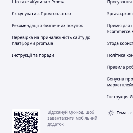
Що таке «Купити з Prom»
Просування в
Як купувати з Пром-оплатою
Sprava.prom
Рекомендації з безпечних покупок
Премія для 
Ecommerce.
Перевірка на приналежність сайту до
платформи prom.ua
Угода корис
Інструкції та поради
Політика ко
Правила роб
Бонусна пр
маркетплей
Інструкція G
Відскануй QR-код, щоб
Тема
-
с
завантажити мобільний
додаток