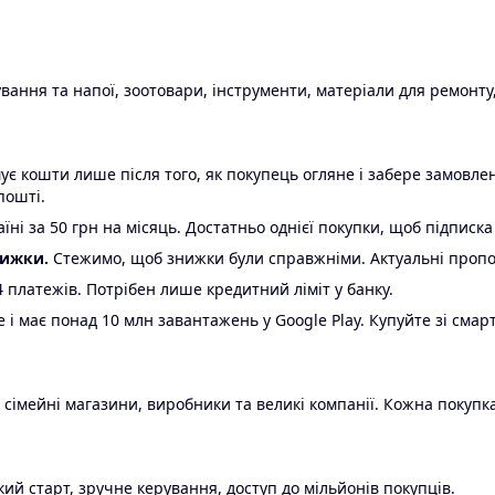
ання та напої, зоотовари, інструменти, матеріали для ремонту,
є кошти лише після того, як покупець огляне і забере замовл
пошті.
ні за 50 грн на місяць. Достатньо однієї покупки, щоб підписка
нижки.
Стежимо, щоб знижки були справжніми. Актуальні пропози
24 платежів. Потрібен лише кредитний ліміт у банку.
e і має понад 10 млн завантажень у Google Play. Купуйте зі смар
 сімейні магазини, виробники та великі компанії. Кожна покупка
ий старт, зручне керування, доступ до мільйонів покупців.