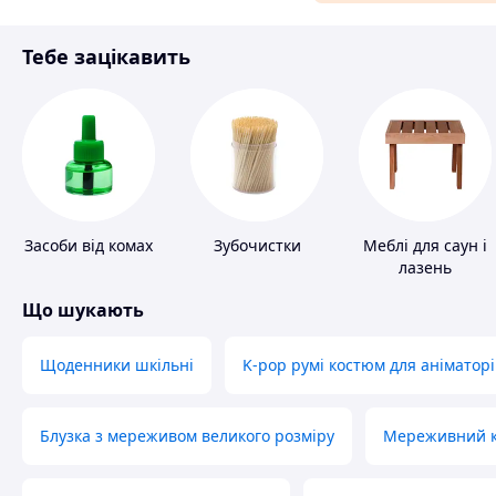
Матеріали для ремонту
Тебе зацікавить
Спорт і відпочинок
Засоби від комах
Зубочистки
Меблі для саун і
лазень
Що шукають
Щоденники шкільні
K-pop румі костюм для аніматорі
Блузка з мереживом великого розміру
Мереживний ко