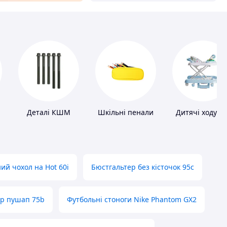
Деталі КШМ
Шкільні пенали
Дитячі ходунк
ий чохол на Hot 60i
Бюстгальтер без кісточок 95с
ер пушап 75b
Футбольні стоноги Nike Phantom GX2