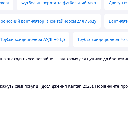
ожеві
Футбольні ворота та футбольний м'яч
Двигун із
реносний вентилятор із контейнером для льоду
Вентилят
Трубки кондиціонера АУДІ А6 Ц5
Трубка кондиціонера Ford
в знаходять усе потрібне — від корму для цуциків до бронежилет
ажуть самі покупці (дослідження Kantar, 2025). Порівнюйте пропо