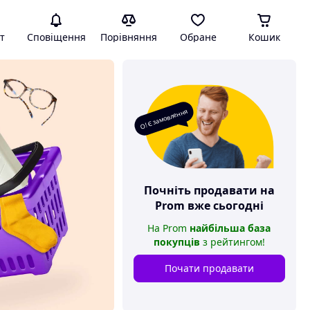
т
Сповіщення
Порівняння
Обране
Кошик
О! Є замовлення
Почніть продавати на
Prom
вже сьогодні
На
Prom
найбільша база
покупців
з рейтингом
!
Почати продавати