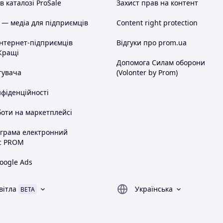
 каталозі ProSale
Захист прав на контент
 — медіа для підприємців
Content right protection
інтернет-підприємців
Відгуки про prom.ua
Кращі
Допомога Силам оборони
тувача
(Volonter by Prom)
нфіденційності
оти на маркетплейсі
ограма електронний
с PROM
oogle Ads
вітла
Українська
BETA