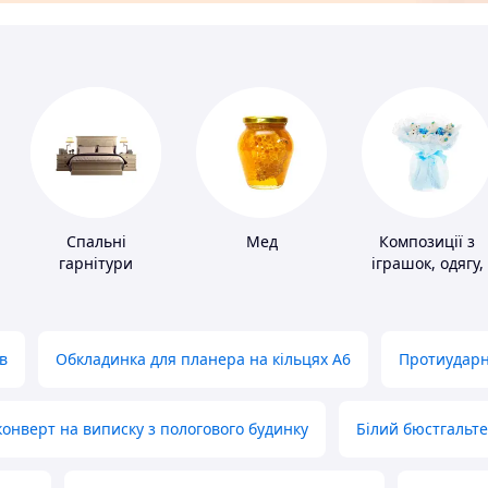
Спальні
Мед
Композиції з
гарнітури
іграшок, одягу,
підгузків
в
Обкладинка для планера на кільцях А6
Протиударн
нверт на виписку з пологового будинку
Білий бюстгальт