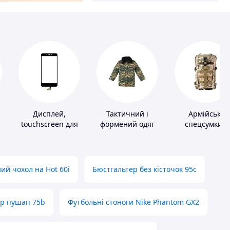
Дисплей,
Тактичний і
Армійські
touchscreen для
формений одяг
спецсумки і
телефонів
рюкзаки
ий чохол на Hot 60i
Бюстгальтер без кісточок 95с
ер пушап 75b
Футбольні стоноги Nike Phantom GX2