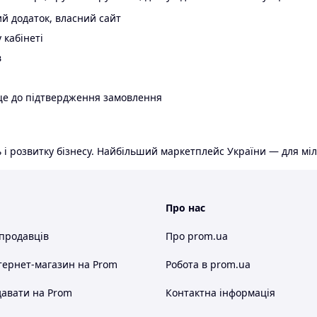
й додаток, власний сайт
 кабінеті
в
ще до підтвердження замовлення
 і розвитку бізнесу. Найбільший маркетплейс України — для міл
Про нас
 продавців
Про prom.ua
тернет-магазин
на Prom
Робота в prom.ua
авати на Prom
Контактна інформація