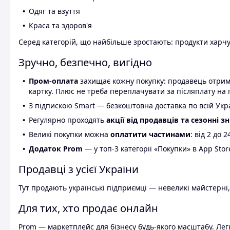
Одяг та взуття
Краса та здоров'я
Серед категорій, що найбільше зростають: продукти харчув
Зручно, безпечно, вигідно
Пром-оплата
захищає кожну покупку: продавець отриму
картку. Плюс не треба переплачувати за післяплату на 
З підпискою Smart — безкоштовна доставка по всій Украї
Регулярно проходять
акції від продавців та сезонні з
Великі покупки можна
оплатити частинами
: від 2 до 
Додаток Prom
— у топ-3 категорії «Покупки» в App Stor
Продавці з усієї України
Тут продають українські підприємці — невеликі майстерні,
Для тих, хто продає онлайн
Prom — маркетплейс для бізнесу будь-якого масштабу. Легк