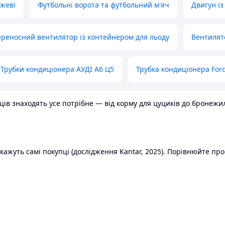
ожеві
Футбольні ворота та футбольний м'яч
Двигун із
реносний вентилятор із контейнером для льоду
Вентилят
Трубки кондиціонера АУДІ А6 Ц5
Трубка кондиціонера Ford
в знаходять усе потрібне — від корму для цуциків до бронежилет
ажуть самі покупці (дослідження Kantar, 2025). Порівнюйте пропо