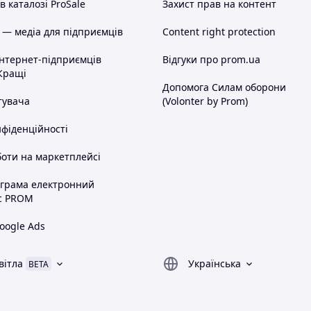
 каталозі ProSale
Захист прав на контент
 — медіа для підприємців
Content right protection
інтернет-підприємців
Відгуки про prom.ua
Кращі
Допомога Силам оборони
тувача
(Volonter by Prom)
нфіденційності
оти на маркетплейсі
ограма електронний
с PROM
oogle Ads
вітла
Українська
BETA