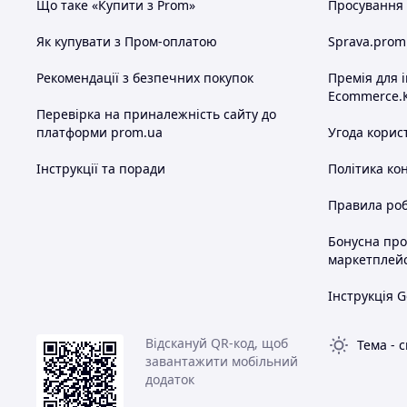
Що таке «Купити з Prom»
Просування в
Як купувати з Пром-оплатою
Sprava.prom
Рекомендації з безпечних покупок
Премія для 
Ecommerce.
Перевірка на приналежність сайту до
платформи prom.ua
Угода корис
Інструкції та поради
Політика ко
Правила роб
Бонусна пр
маркетплей
Інструкція G
Відскануй QR-код, щоб
Тема
-
с
завантажити мобільний
додаток