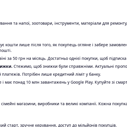
ання та напої, зоотовари, інструменти, матеріали для ремонту,
є кошти лише після того, як покупець огляне і забере замовл
пошті.
ні за 50 грн на місяць. Достатньо однієї покупки, щоб підписка
нижки.
Стежимо, щоб знижки були справжніми. Актуальні пропози
24 платежів. Потрібен лише кредитний ліміт у банку.
e і має понад 10 млн завантажень у Google Play. Купуйте зі смар
 сімейні магазини, виробники та великі компанії. Кожна покупка
ий старт, зручне керування, доступ до мільйонів покупців.