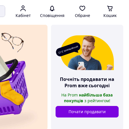
Кабінет
Сповіщення
Обране
Кошик
О! Є замовлення
Почніть продавати на
Prom
вже сьогодні
На
Prom
найбільша база
покупців
з рейтингом
!
Почати продавати