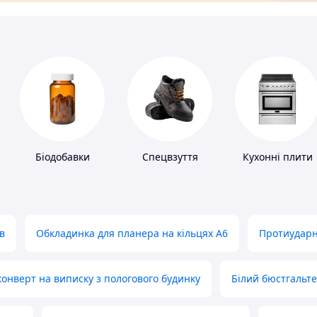
Біодобавки
Спецвзуття
Кухонні плити
в
Обкладинка для планера на кільцях А6
Протиударн
нверт на виписку з пологового будинку
Білий бюстгальт