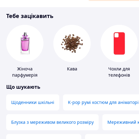
Матеріали для ремонту
Тебе зацікавить
Спорт і відпочинок
Жіноча
Кава
Чохли для
парфумерія
телефонів
Що шукають
Щоденники шкільні
K-pop румі костюм для аніматорі
Блузка з мереживом великого розміру
Мереживний ко