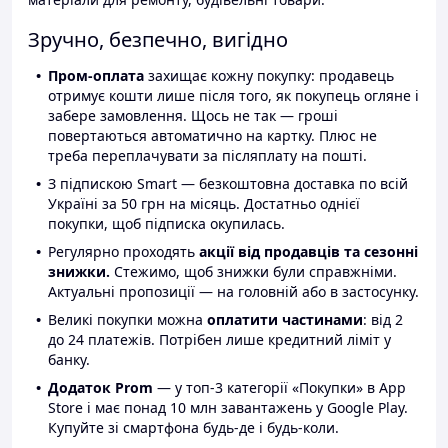
Зручно, безпечно, вигідно
Пром-оплата
захищає кожну покупку: продавець
отримує кошти лише після того, як покупець огляне і
забере замовлення. Щось не так — гроші
повертаються автоматично на картку. Плюс не
треба переплачувати за післяплату на пошті.
З підпискою Smart — безкоштовна доставка по всій
Україні за 50 грн на місяць. Достатньо однієї
покупки, щоб підписка окупилась.
Регулярно проходять
акції від продавців та сезонні
знижки.
Стежимо, щоб знижки були справжніми.
Актуальні пропозиції — на головній або в застосунку.
Великі покупки можна
оплатити частинами
: від 2
до 24 платежів. Потрібен лише кредитний ліміт у
банку.
Додаток Prom
— у топ-3 категорії «Покупки» в App
Store і має понад 10 млн завантажень у Google Play.
Купуйте зі смартфона будь-де і будь-коли.