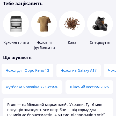
Тебе зацікавить
Кухонні плити
Чоловічі
Кава
Спецвзуття
футболки та
майки
Що шукають
Чохол для Oppo Reno 13
Чохол на Galaxy A17
Чохо
Футболка чоловіча Y2K-стиль
Жіночий костюм 2026
Prom — найбільший маркетплейс України. Тут 6 млн
покупців знаходять усе потрібне — від корму для
цуциків до бронежилетів. А 60 тис. підприємців з усієї